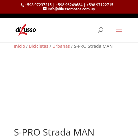
+598 97237215 | +598 96249684 | +598 97122715
info@dilussomotos.com.uy
Inicio
/
Bicicletas
/
Urbanas
/ S-PRO Strada MAN
S-PRO Strada MAN