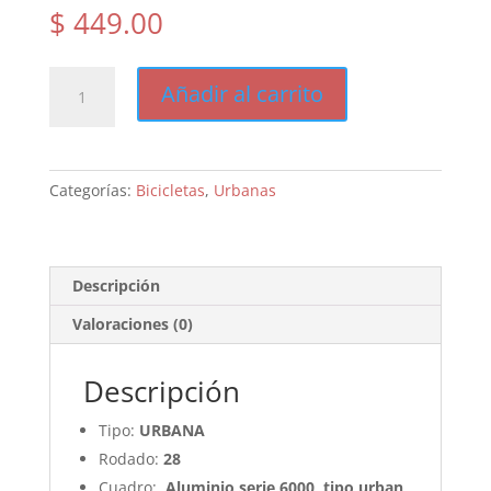
$
449.00
S-
Añadir al carrito
PRO
Strada
MAN
cantidad
Categorías:
Bicicletas
,
Urbanas
Descripción
Valoraciones (0)
Descripción
Tipo:
URBANA
Rodado:
28
Cuadro:
Aluminio serie 6000, tipo urban,