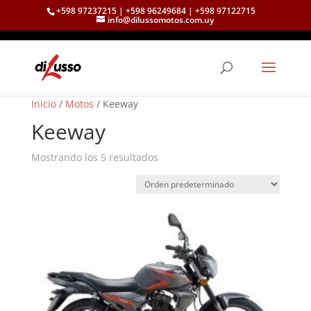
+598 97237215 | +598 96249684 | +598 97122715
info@dilussomotos.com.uy
Inicio
/
Motos
/ Keeway
Keeway
Mostrando los 5 resultados