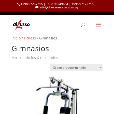
+598 97237215 | +598 96249684 | +598 97122715
info@dilussomotos.com.uy
Inicio
/
Fitness
/ Gimnasios
Gimnasios
Mostrando los 6 resultados