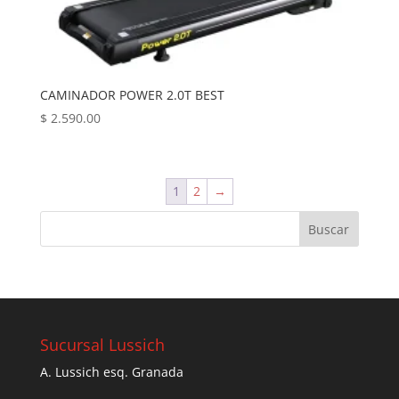
CAMINADOR POWER 2.0T BEST
$
2.590.00
1
2
→
Sucursal Lussich
A. Lussich esq. Granada