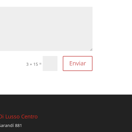
Enviar
=
3 + 15
Di Lusso Centro
Sarandí 881