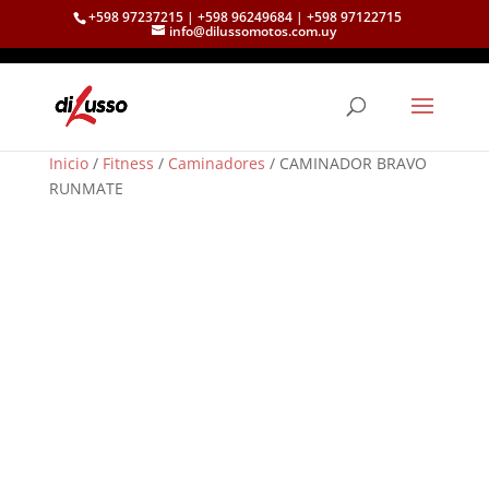
+598 97237215 | +598 96249684 | +598 97122715
info@dilussomotos.com.uy
Inicio
/
Fitness
/
Caminadores
/ CAMINADOR BRAVO
RUNMATE