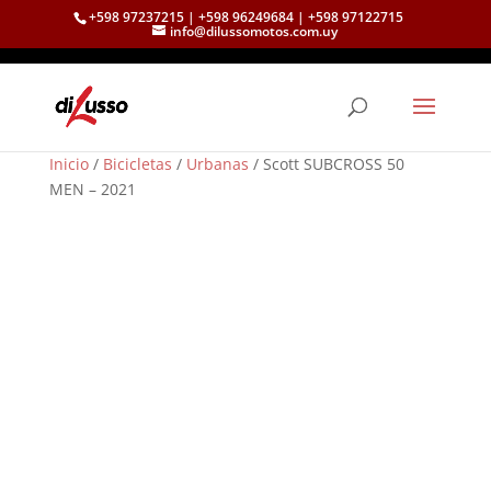
+598 97237215 | +598 96249684 | +598 97122715
info@dilussomotos.com.uy
Inicio
/
Bicicletas
/
Urbanas
/ Scott SUBCROSS 50
MEN – 2021