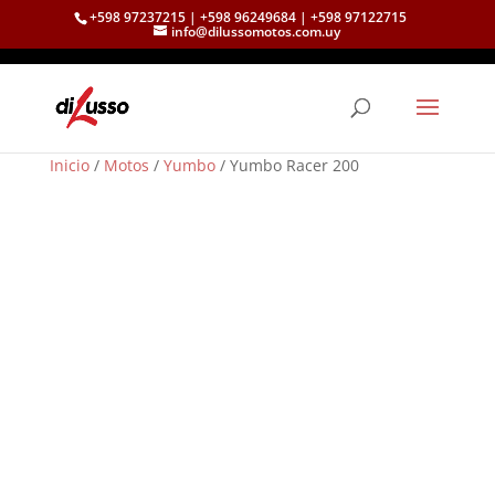
+598 97237215 | +598 96249684 | +598 97122715
info@dilussomotos.com.uy
Inicio
/
Motos
/
Yumbo
/ Yumbo Racer 200