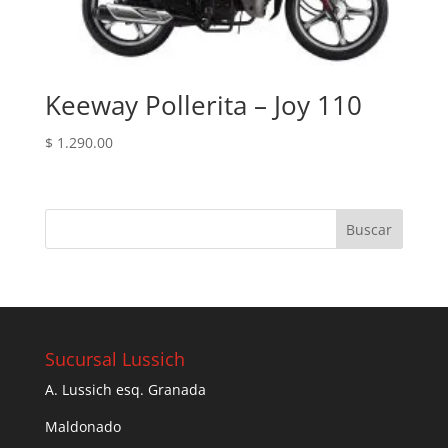
Keeway Pollerita – Joy 110
$
1.290.00
Sucursal Lussich
A. Lussich esq. Granada
Maldonado