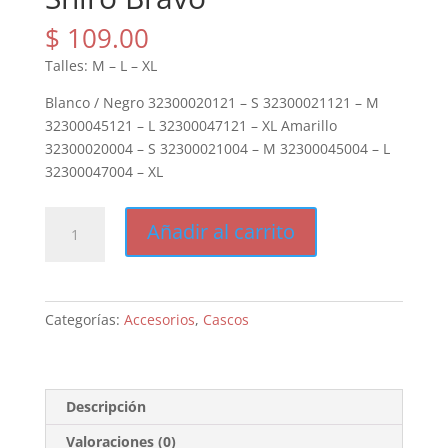
$
109.00
Talles: M – L – XL
Blanco / Negro 32300020121 – S 32300021121 – M
32300045121 – L 32300047121 – XL Amarillo
32300020004 – S 32300021004 – M 32300045004 – L
32300047004 – XL
Shiro
Añadir al carrito
Bravo
cantidad
Categorías:
Accesorios
,
Cascos
Descripción
Valoraciones (0)