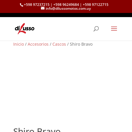
+598 97237215 | +598 96249684 | +598 97122715
info@dilussomotos.com.uy
Inicio
/
Accesorios
/
Cascos
/ Shiro Bravo
Shiro Bravo