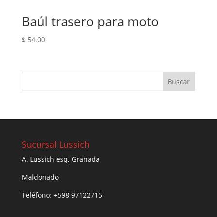
Baúl trasero para moto
$
54.00
Sucursal Lussich
A. Lussich esq. Granada
Maldonado
Teléfono: +598 97122715