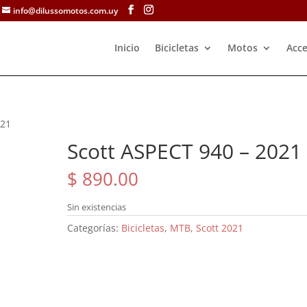
info@dilussomotos.com.uy
Inicio
Bicicletas
Motos
Acce
021
Scott ASPECT 940 – 2021
$
890.00
Sin existencias
Categorías:
Bicicletas
,
MTB
,
Scott 2021