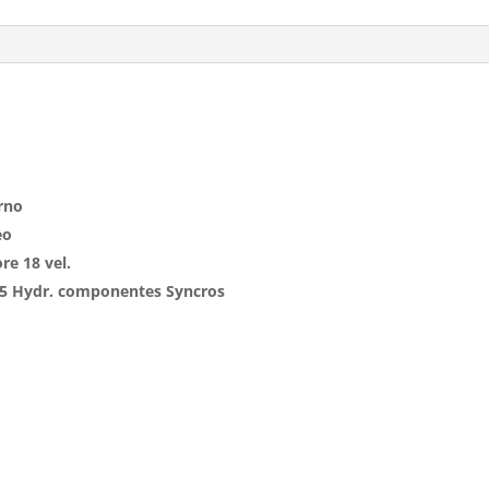
rno
eo
e 18 vel.
5 Hydr. componentes Syncros