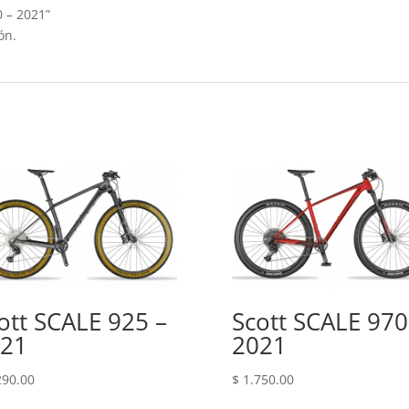
0 – 2021”
ón.
ott SCALE 925 –
Scott SCALE 970
21
2021
290.00
$
1.750.00