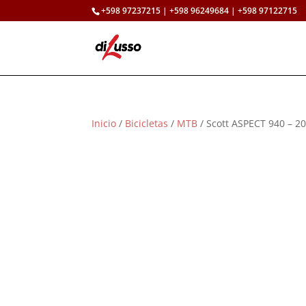
+598 97237215 | +598 96249684 | +598 97122715
Inicio
/
Bicicletas
/
MTB
/ Scott ASPECT 940 – 2