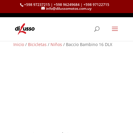
+598 97237215 | +598 96249684 | +598 97122715
info@dilussomotos.com.uy
Inicio
/
Bicicletas
/
Niños
/ Baccio Bambino 16 DLX