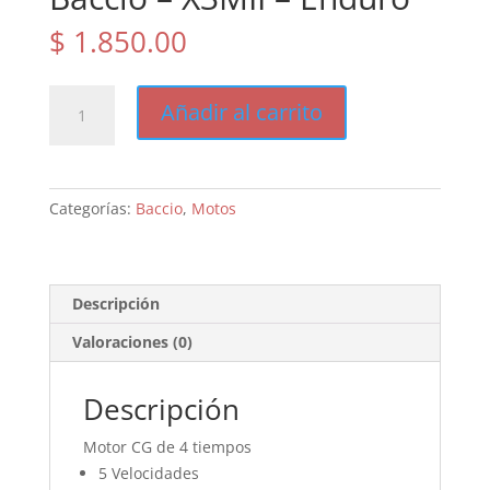
$
1.850.00
Baccio
Añadir al carrito
-
X3MII
-
Enduro
Categorías:
Baccio
,
Motos
cantidad
Descripción
Valoraciones (0)
Descripción
Motor CG de 4 tiempos
5 Velocidades