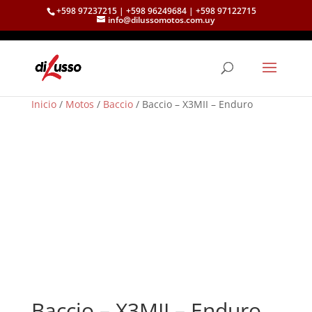
+598 97237215 | +598 96249684 | +598 97122715
info@dilussomotos.com.uy
Inicio
/
Motos
/
Baccio
/ Baccio – X3MII – Enduro
Baccio – X3MII – Enduro