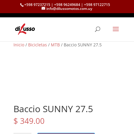
+598 97237215 | +598 96249684 | +598 97122715
info@dilussomotos.com.uy
Inicio
/
Bicicletas
/
MTB
/ Baccio SUNNY 27.5
Baccio SUNNY 27.5
$
349.00