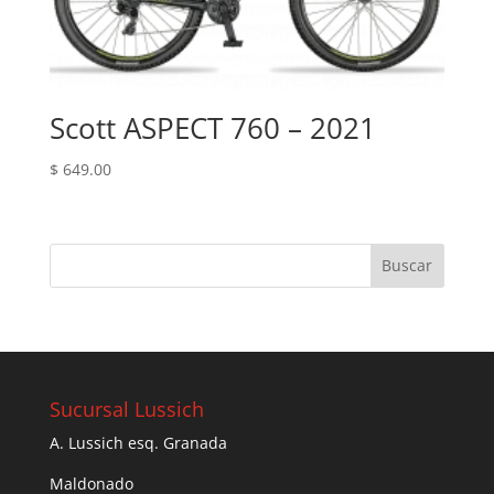
Scott ASPECT 760 – 2021
$
649.00
Sucursal Lussich
A. Lussich esq. Granada
Maldonado