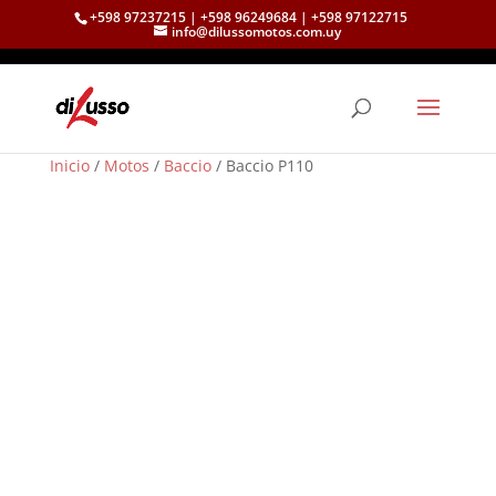
+598 97237215 | +598 96249684 | +598 97122715
info@dilussomotos.com.uy
Inicio
/
Motos
/
Baccio
/ Baccio P110