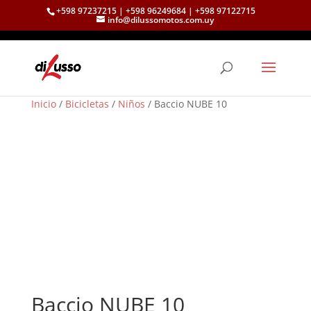
+598 97237215 | +598 96249684 | +598 97122715
info@dilussomotos.com.uy
Inicio
/
Bicicletas
/
Niños
/ Baccio NUBE 10
Baccio NUBE 10