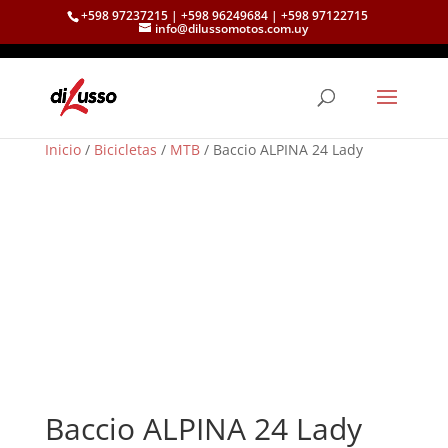
+598 97237215 | +598 96249684 | +598 97122715
info@dilussomotos.com.uy
Inicio
/
Bicicletas
/
MTB
/ Baccio ALPINA 24 Lady
Baccio ALPINA 24 Lady