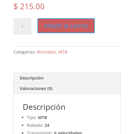
$
215.00
Baccio
Añadir al carrito
ALPINA
24
Lady
cantidad
Categorías:
Bicicletas
,
MTB
Descripción
Valoraciones (0)
Descripción
Tipo:
MTB
Rodado:
24
Transmisión:
6 velocidades.