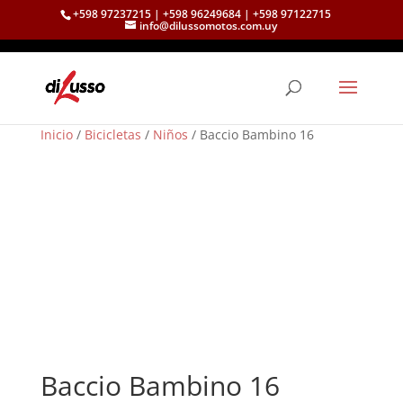
+598 97237215 | +598 96249684 | +598 97122715
info@dilussomotos.com.uy
Inicio
/
Bicicletas
/
Niños
/ Baccio Bambino 16
Baccio Bambino 16