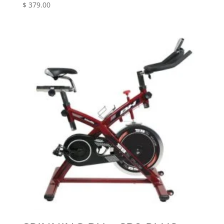
$
379.00