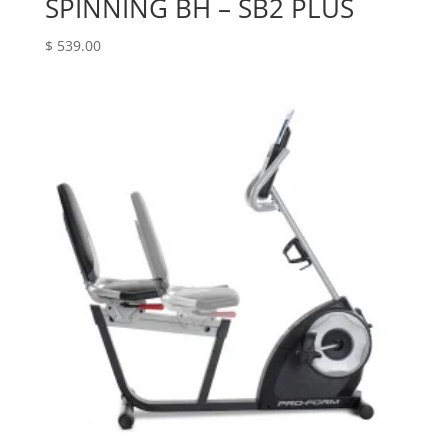
SPINNING BH – SB2 PLUS
$
539.00