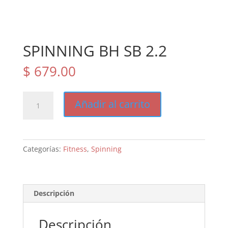
SPINNING BH SB 2.2
$
679.00
SPINNING
Añadir al carrito
BH
SB
2.2
cantidad
Categorías:
Fitness
,
Spinning
Descripción
Descripción