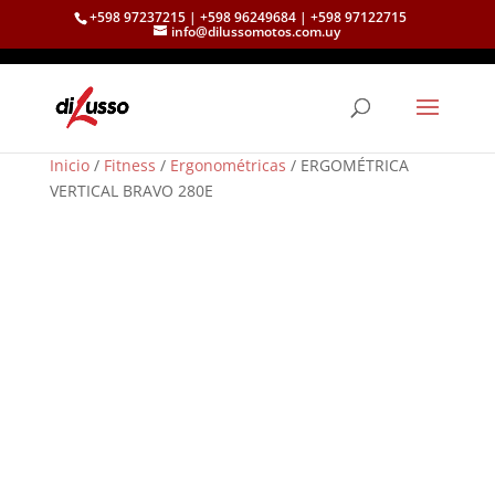
+598 97237215 | +598 96249684 | +598 97122715
info@dilussomotos.com.uy
Inicio
/
Fitness
/
Ergonométricas
/ ERGOMÉTRICA
VERTICAL BRAVO 280E