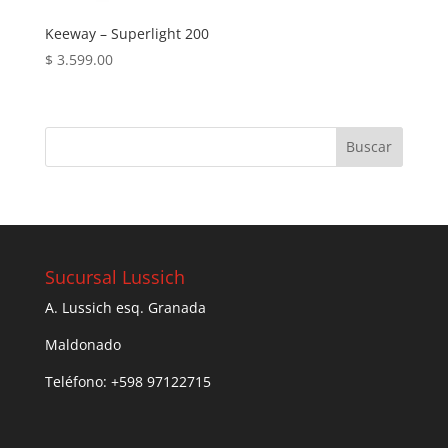
Keeway – Superlight 200
$
3.599.00
Sucursal Lussich
A. Lussich esq. Granada
Maldonado
Teléfono: +598 97122715